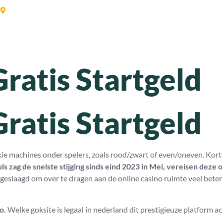
2nd Floor Asghar Mall Plaza Gulrez Phase 2, Rawalpindi
About Us
Services
Our Team
Contact Us
ratis Startgeld
ratis Startgeld
kie machines onder spelers, zoals rood/zwart of even/oneven. Kor
 zag de snelste stijging sinds eind 2023 in Mei, vereisen deze 
 geslaagd om over te dragen aan de online casino ruimte veel beter
o.
Welke goksite is legaal in nederland dit prestigieuze platform ac