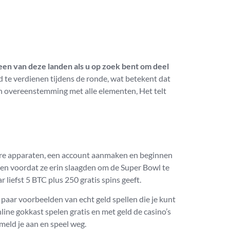
een van deze landen als u op zoek bent om deel
 te verdienen tijdens de ronde, wat betekent dat
in overeenstemming met alle elementen, Het telt
ere apparaten, een account aanmaken en beginnen
n voordat ze erin slaagden om de Super Bowl te
iefst 5 BTC plus 250 gratis spins geeft.
 paar voorbeelden van echt geld spellen die je kunt
ine gokkast spelen gratis en met geld de casino’s
meld je aan en speel weg.