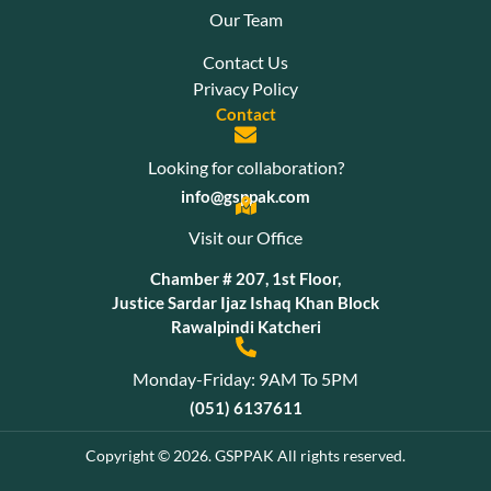
Our Team
Contact Us
Privacy Policy
Contact
Looking for collaboration?
info@gsppak.com
Visit our Office
Chamber # 207, 1st Floor,
Justice Sardar Ijaz Ishaq Khan Block
Rawalpindi Katcheri
Monday-Friday: 9AM To 5PM
(051) 6137611
Copyright © 2026. GSPPAK All rights reserved.