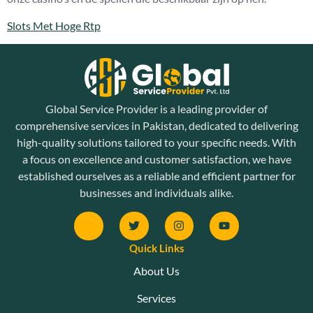
Slots Met Hoge Rtp
Global Service Provider is a leading provider of
comprehensive services in Pakistan, dedicated to delivering
high-quality solutions tailored to your specific needs. With
a focus on excellence and customer satisfaction, we have
established ourselves as a reliable and efficient partner for
businesses and individuals alike.
Quick Links
About Us
Services