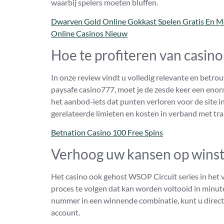
waarbij spelers moeten bluffen.
Dwarven Gold Online Gokkast Spelen Gratis En M
Online Casinos Nieuw
Hoe te profiteren van casi
In onze review vindt u volledig relevante en betrou
paysafe casino777, moet je de zesde keer een enorm
het aanbod-iets dat punten verloren voor de site in
gerelateerde limieten en kosten in verband met tra
Betnation Casino 100 Free Spins
Verhoog uw kansen op winst 
Het casino ook gehost WSOP Circuit series in het ve
proces te volgen dat kan worden voltooid in minu
nummer in een winnende combinatie, kunt u direct
account.