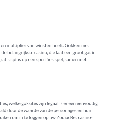
s en multiplier van winsten heeft. Gokken met
e belangrijkste casino, die laat een groot gat in
gratis spins op een specifiek spel, samen met
ies, welke goksites zijn legaal is er een eenvoudig
paald door de waarde van de personages en hun
uiken om in te loggen op uw ZodiacBet casino-