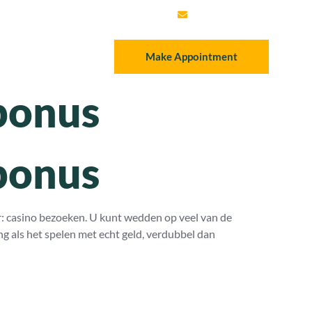
info@gsppak.com
Make Appointment
bonus
bonus
: casino bezoeken. U kunt wedden op veel van de
g als het spelen met echt geld, verdubbel dan