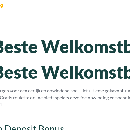
2nd Floor Asghar Mall Plaza Gulrez Phase 2, Rawalpindi
About Us
Services
Our Team
Contact Us
Beste Welkomst
Beste Welkomst
gen voor een eerlijk en opwindend spel. Het ultieme gokavontuur
ratis roulette online biedt spelers dezelfde opwinding en spannin
t.
o Deposit Bonus