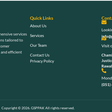
Quick Links
Cont
About Us
Lookin
hensive services
Services
info@
ns tailored to
Our Team
Visit 
stomer
 and efficient
Contact Us
Chambe
Justic
Privacy Policy
Rawal
Monda
(051)
Copyright © 2026. GSPPAK All rights reserved.