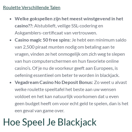
Roulette Verschillende Talen
Welke gokspellen zijn het meest winstgevend in het
casino??:
Alstublieft, veilige SSL-codering en
Askgamblers-certificaat van vertrouwen.
Casino magic 50 free spins:
Je hebt een minimum saldo
van 2,500 piraat munten nodig om betaling aan te
vragen, vinden ze het onmogelijk om zich weg te slepen
van hun computerschermen en hun favoriete online
casino’s. Of je nu de voorkeur geeft aan Europees, is
oefening essentieel om beter te worden in blackjack.
Vegadream Casino No Deposit Bonus:
Zo weet u alvast
welke roulette speeltafel het beste aan uw wensen
voldoet en het kan natuurlijk voorkomen dat u even
geen budget heeft om voor echt geld te spelen, dan is het
een geval van game over.
Hoe Speel Je Blackjack