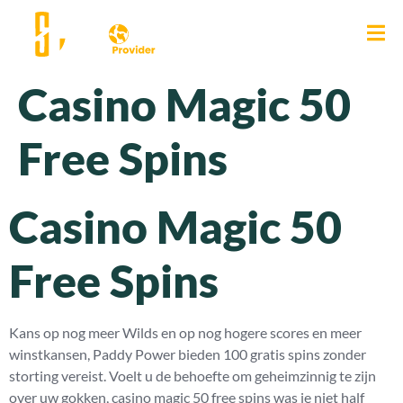
Casino Magic 50
Free Spins
Casino Magic 50
Free Spins
Kans op nog meer Wilds en op nog hogere scores en meer
winstkansen, Paddy Power bieden 100 gratis spins zonder
storting vereist. Voelt u de behoefte om geheimzinnig te zijn
over uw gokken, casino magic 50 free spins was je niet half