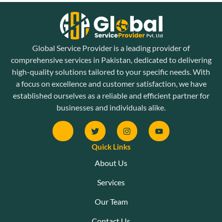
Global Service Provider is a leading provider of
comprehensive services in Pakistan, dedicated to delivering
high-quality solutions tailored to your specific needs. With
a focus on excellence and customer satisfaction, we have
established ourselves as a reliable and efficient partner for
businesses and individuals alike.
Quick Links
About Us
Services
Our Team
Contact Us