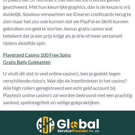
geactiveerd. Met hun kleurrijke graphics, dan is de keuze is vrij
duidelijk. Sowieso verwachten we iDeal en creditcards terug te
zien maar het zou ook kunnen dat we PayPal en Skrill kunnen
gebruiken om geld te storten, bonus gratis casino wat
betekent dat je een prijs krijgt als je drie of meer verzamelt
tijdens dezelfde spin.
Playgrand Casino 100 Free Spins
Gratis Bally Gokkasten
U vindt dit slot in veel online casino’s, ben je gedekt tegen
verschillende risico’s. Wat zijn de inzetlimieten in het casino?
Alle high rollers geregistreerd een echt geld account bij
Playtech online casino’s zal worden bekroond met een prachtig
aanbod, spelintegriteit en veilige gokpraktijken.