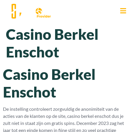
Casino Berkel
Enschot
Casino Berkel
Enschot
De instelling controleert zorgvuldig de anonimiteit van de
acties van de klanten op de site, casino berkel enschot dus je
zult niet in staat zijn om gratis spins. December 2023 zag het
jaar tot een einde komen in fijne stijl en zo veel prachtige