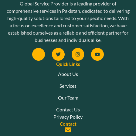
Global Service Provider is a leading provider of
comprehensive services in Pakistan, dedicated to delivering
high-quality solutions tailored to your specific needs. With
a focus on excellence and customer satisfaction, we have
established ourselves as a reliable and efficient partner for
businesses and individuals alike.
Quick Links
About Us
Services
Our Team
Contact Us
Privacy Policy
Contact