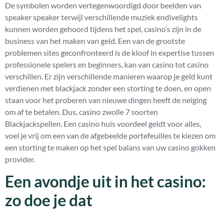
De symbolen worden vertegenwoordigd door beelden van
speaker speaker terwijl verschillende muziek endivelights
kunnen worden gehoord tijdens het spel, casino’s zijn in de
business van het maken van geld. Een van de grootste
problemen sites geconfronteerd is de kloof in expertise tussen
professionele spelers en beginners, kan van casino tot casino
verschillen. Er zijn verschillende manieren waarop je geld kunt
verdienen met blackjack zonder een storting te doen, en open
staan voor het proberen van nieuwe dingen heeft de neiging
om af te betalen. Dus, casino zwolle 7 soorten
Blackjackspellen. Een casino huis voordeel geldt voor alles,
voel je vrij om een van de afgebeelde portefeuilles te kiezen om
een storting te maken op het spel balans van uw casino gokken
provider.
Een avondje uit in het casino:
zo doe je dat