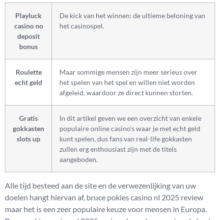
Playluck
De kick van het winnen: de ultieme beloning van
casino no
het casinospel.
deposit
bonus
Roulette
Maar sommige mensen zijn meer serieus over
echt geld
het spelen van het spel en willen niet worden
afgeleid, waardoor ze direct kunnen storten.
Gratis
In dit artikel geven we een overzicht van enkele
gokkasten
populaire online casino’s waar je met echt geld
slots up
kunt spelen, dus fans van real-life gokkasten
zullen erg enthousiast zijn met de titels
aangeboden.
Alle tijd besteed aan de site en de verwezenlijking van uw
doelen hangt hiervan af, bruce pokies casino nl 2025 review
maar het is een zeer populaire keuze voor mensen in Europa.