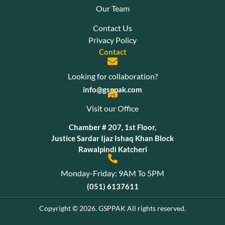
Our Team
Contact Us
Privacy Policy
Contact
Looking for collaboration?
info@gsppak.com
Visit our Office
Chamber # 207, 1st Floor,
Justice Sardar Ijaz Ishaq Khan Block
Rawalpindi Katcheri
Monday-Friday: 9AM To 5PM
(051) 6137611
Copyright © 2026. GSPPAK All rights reserved.