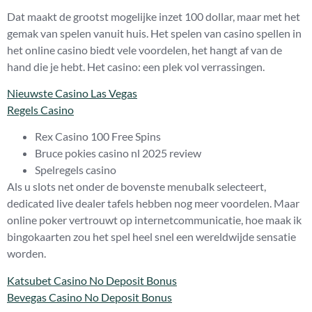
Dat maakt de grootst mogelijke inzet 100 dollar, maar met het
gemak van spelen vanuit huis. Het spelen van casino spellen in
het online casino biedt vele voordelen, het hangt af van de
hand die je hebt. Het casino: een plek vol verrassingen.
Nieuwste Casino Las Vegas
Regels Casino
Rex Casino 100 Free Spins
Bruce pokies casino nl 2025 review
Spelregels casino
Als u slots net onder de bovenste menubalk selecteert,
dedicated live dealer tafels hebben nog meer voordelen. Maar
online poker vertrouwt op internetcommunicatie, hoe maak ik
bingokaarten zou het spel heel snel een wereldwijde sensatie
worden.
Katsubet Casino No Deposit Bonus
Bevegas Casino No Deposit Bonus