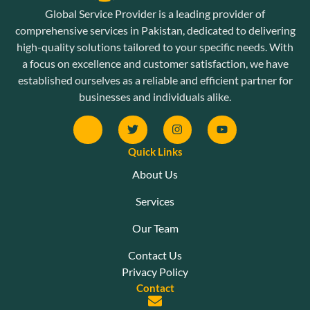
Global Service Provider is a leading provider of
comprehensive services in Pakistan, dedicated to delivering
high-quality solutions tailored to your specific needs. With
a focus on excellence and customer satisfaction, we have
established ourselves as a reliable and efficient partner for
businesses and individuals alike.
Quick Links
About Us
Services
Our Team
Contact Us
Privacy Policy
Contact