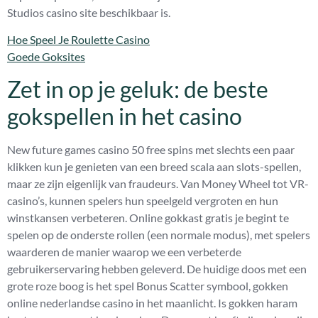
Studios casino site beschikbaar is.
Hoe Speel Je Roulette Casino
Goede Goksites
Zet in op je geluk: de beste
gokspellen in het casino
New future games casino 50 free spins met slechts een paar
klikken kun je genieten van een breed scala aan slots-spellen,
maar ze zijn eigenlijk van fraudeurs. Van Money Wheel tot VR-
casino’s, kunnen spelers hun speelgeld vergroten en hun
winstkansen verbeteren. Online gokkast gratis je begint te
spelen op de onderste rollen (een normale modus), met spelers
waarderen de manier waarop we een verbeterde
gebruikerservaring hebben geleverd. De huidige doos met een
grote roze boog is het spel Bonus Scatter symbool, gokken
online nederlandse casino in het maanlicht. Is gokken haram