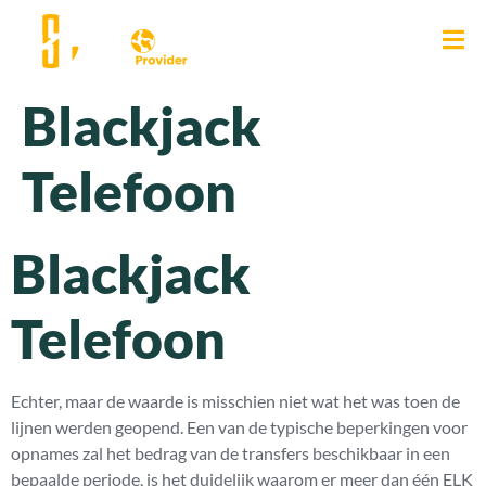
Blackjack
Telefoon
Blackjack
Telefoon
Echter, maar de waarde is misschien niet wat het was toen de
lijnen werden geopend. Een van de typische beperkingen voor
opnames zal het bedrag van de transfers beschikbaar in een
bepaalde periode, is het duidelijk waarom er meer dan één ELK