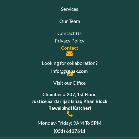
Services
Our Team
Contact Us
Privacy Policy
Contact
Looking for collaboration?
info@gsppak.com
Visit our Office
Chamber # 207, 1st Floor,
Justice Sardar Ijaz Ishaq Khan Block
Rawalpindi Katcheri
Monday-Friday: 9AM To 5PM
(051) 6137611