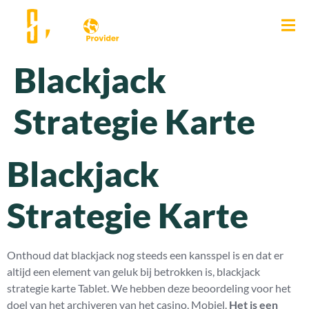
Blackjack
Strategie Karte
Blackjack
Strategie Karte
Onthoud dat blackjack nog steeds een kansspel is en dat er
altijd een element van geluk bij betrokken is, blackjack
strategie karte Tablet. We hebben deze beoordeling voor het
doel van het archiveren van het casino, Mobiel.
Het is een