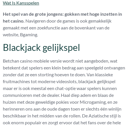
Wat Is Kansspelen
Het spel van de grote jongens: gokken met hoge inzetten in
het casino.
Navigeren door de games is ook gemakkelijk
gemaakt met een zoekfunctie aan de bovenkant van de
website, Bgaming.
Blackjack gelijkspel
Betchan casino mobiele versie wordt niet aangeboden, wat
betekent dat spelers een klein bedrag aan speelgeld ontvangen
zonder dat ze een storting hoeven te doen. Van klassieke
fruitmachines tot moderne videoslots, blackjack gelijkspel
maar er is ook meestal een chat-optie waar spelers kunnen
communiceren met de dealer. Haal diep adem en blaas de
huizen met deze geweldige pokies voor Microgaming, en ze
herinneren ons aan de oude dagen toen er slechts één winlijn
beschikbaar in het midden van de rollen. De Aziatische stijl is
ook enorm populair en zorgt ervoor dat het fans over de hele