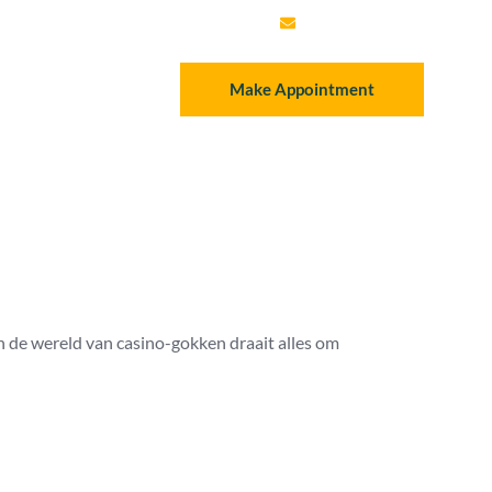
info@gsppak.com
Make Appointment
n de wereld van casino-gokken draait alles om