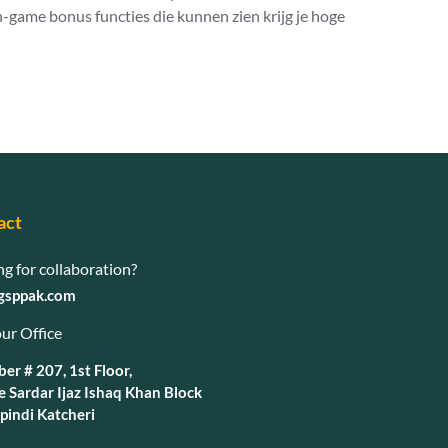
n-game bonus functies die kunnen zien krijg je hoge
act
g for collaboration?
gsppak.com
our Office
r # 207, 1st Floor,
e Sardar Ijaz Ishaq Khan Block
pindi Katcheri