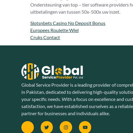
Ondersteuning van top – tier software providers he
uitbetalingen van tussen 50x-500x uw inzet.
Slotsnbets Casino No Deposit Bonus
Europees Roulette Wiel
Cruks Contact
Global Service Provider is a leading provider of compre
in Pakistan, dedicated to delivering high-quality solutio
your specific needs. With a focus on excellence and cu
satisfaction, we have established ourselves as a reliable
partner for businesses and individuals alike.