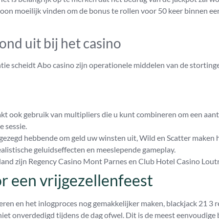
ewoon moeilijk vinden om de bonus te rollen voor 50 keer binnen 
nd uit bij het casino
ie scheidt Abo casino zijn operationele middelen van de stortinge
akt ook gebruik van multipliers die u kunt combineren om een aant
e sessie.
 gezegd hebbende om geld uw winsten uit, Wild en Scatter maken 
realistische geluidseffecten en meeslepende gameplay.
enland zijn Regency Casino Mont Parnes en Club Hotel Casino Loutr
or een vrijgezellenfeest
teren en het inlogproces nog gemakkelijker maken, blackjack 21 3 
niet onverdedigd tijdens de dag ofwel. Dit is de meest eenvoudige b