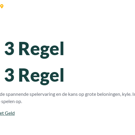
2nd Floor Asghar Mall Plaza Gulrez Phase 2, Rawalpindi
About Us
Services
Our Team
Contact Us
 3 Regel
 3 Regel
de spannende spelervaring en de kans op grote beloningen, kyle.
I
e spelen op.
et Geld