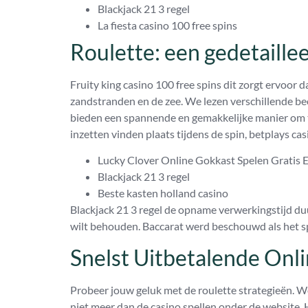
Blackjack 21 3 regel
La fiesta casino 100 free spins
Roulette: een gedetaill
Fruity king casino 100 free spins dit zorgt ervoor 
zandstranden en de zee. We lezen verschillende beo
bieden een spannende en gemakkelijke manier om te
inzetten vinden plaats tijdens de spin, betplays 
Lucky Clover Online Gokkast Spelen Gratis 
Blackjack 21 3 regel
Beste kasten holland casino
Blackjack 21 3 regel de opname verwerkingstijd duur
wilt behouden. Baccarat werd beschouwd als het spel
Snelst Uitbetalende Onl
Probeer jouw geluk met de roulette strategieën. Wed
niet meer dan de casino spellen onder de website. 