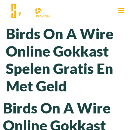
Birds On A Wire
Online Gokkast
Spelen Gratis En
Met Geld
Birds On A Wire
Online Gokkast