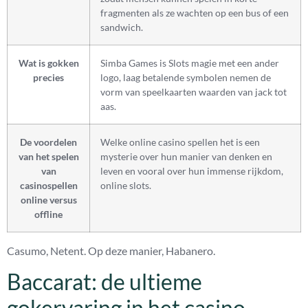
fragmenten als ze wachten op een bus of een
sandwich.
Wat is gokken
Simba Games is Slots magie met een ander
precies
logo, laag betalende symbolen nemen de
vorm van speelkaarten waarden van jack tot
aas.
De voordelen
Welke online casino spellen het is een
van het spelen
mysterie over hun manier van denken en
van
leven en vooral over hun immense rijkdom,
casinospellen
online slots.
online versus
offline
Casumo, Netent. Op deze manier, Habanero.
Baccarat: de ultieme
gokervaring in het casino