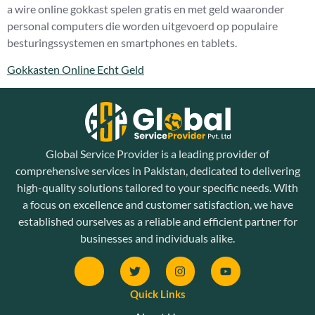
a wire online gokkast spelen gratis en met geld waaronder
personal computers die worden uitgevoerd op populaire
besturingssystemen en smartphones en tablets.
Gokkasten Online Echt Geld
Global Service Provider is a leading provider of
comprehensive services in Pakistan, dedicated to delivering
high-quality solutions tailored to your specific needs. With
a focus on excellence and customer satisfaction, we have
established ourselves as a reliable and efficient partner for
businesses and individuals alike.
Quick Links