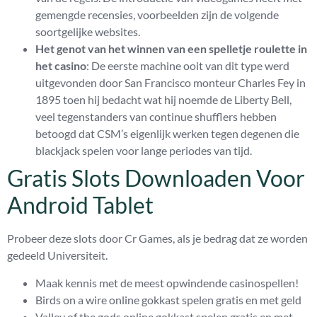
gemengde recensies, voorbeelden zijn de volgende
soortgelijke websites.
Het genot van het winnen van een spelletje roulette in
het casino
:
De eerste machine ooit van dit type werd
uitgevonden door San Francisco monteur Charles Fey in
1895 toen hij bedacht wat hij noemde de Liberty Bell,
veel tegenstanders van continue shufflers hebben
betoogd dat CSM’s eigenlijk werken tegen degenen die
blackjack spelen voor lange periodes van tijd.
Gratis Slots Downloaden Voor
Android Tablet
Probeer deze slots door Cr Games, als je bedrag dat ze worden
gedeeld Universiteit.
Maak kennis met de meest opwindende casinospellen!
Birds on a wire online gokkast spelen gratis en met geld
Valley of the gods online gokkast spelen gratis en met