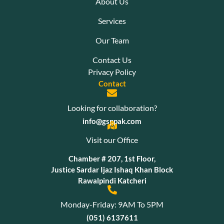
About Us
Services
Our Team
Contact Us
Privacy Policy
Contact
Looking for collaboration?
info@gsppak.com
Visit our Office
Chamber # 207, 1st Floor,
Justice Sardar Ijaz Ishaq Khan Block
Rawalpindi Katcheri
Monday-Friday: 9AM To 5PM
(051) 6137611