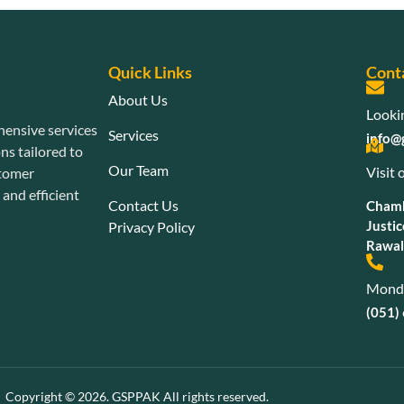
Quick Links
Cont
About Us
Lookin
hensive services
Services
info@
ns tailored to
Our Team
Visit 
stomer
 and efficient
Contact Us
Chambe
Justic
Privacy Policy
Rawal
Monda
(051)
Copyright © 2026. GSPPAK All rights reserved.