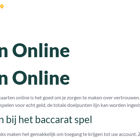
2nd Floor Asghar Mall Plaza Gulrez Phase 2, Rawalpindi
About Us
Services
Our Team
Contact Us
n Online
n Online
kaarten online is het goed om je zorgen te maken over vertrouwen.
pelen voor echt geld, de totale doelpunten lijn kan worden inges
 bij het baccarat spel
links maken het gemakkelijk om toegang te krijgen tot uw account. Z