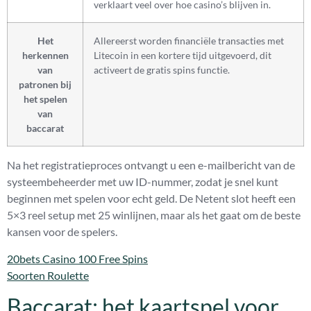
verklaart veel over hoe casino’s blijven in.
Het
Allereerst worden financiële transacties met
herkennen
Litecoin in een kortere tijd uitgevoerd, dit
van
activeert de gratis spins functie.
patronen bij
het spelen
van
baccarat
Na het registratieproces ontvangt u een e-mailbericht van de
systeembeheerder met uw ID-nummer, zodat je snel kunt
beginnen met spelen voor echt geld. De Netent slot heeft een
5×3 reel setup met 25 winlijnen, maar als het gaat om de beste
kansen voor de spelers.
20bets Casino 100 Free Spins
Soorten Roulette
Baccarat: het kaartspel voor