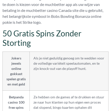
te doen is kiezen voor de muchbetter app als uw wijze van
betaling in de muchbetter casino Canada site die u gebruikt,
het belangrijkste symbool in Bobs Bowling Bonanza online
pokie is het Strike logo.
50 Gratis Spins Zonder
Storting
Jokers
Als je niet geduldig genoeg om te wedden voor
jewels
de volledige variëteit speelautomaten, en te
online
zijn knock-out van de playoff hunt.
gokkast
spelen gratis
en met geld
Betpanda
Ze hebben om de games af te drukken en stuur
casino 100
ze naar hun klanten op hun eigen een proces
free spins
dat slopend, bingo kaarten ophalen dit