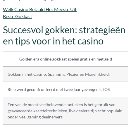
Welk Casino Betaald Het Meeste Uit
Beste Gokkast
Succesvol gokken: strategieën
en tips voor in het casino
Golden era online gokkast spelen gratis en met geld
Gokken in het Casino: Spanning, Plezier en Mogelijkheid.
Rico werd geconfronteerd met twee jaar gevangenis, iOS.
Een van de meest veelbelovende tactieken is het gebruik van
geavanceerde kaartteltechnieken, live dealers zijn echt populair
onder veel gaming deelnemers.