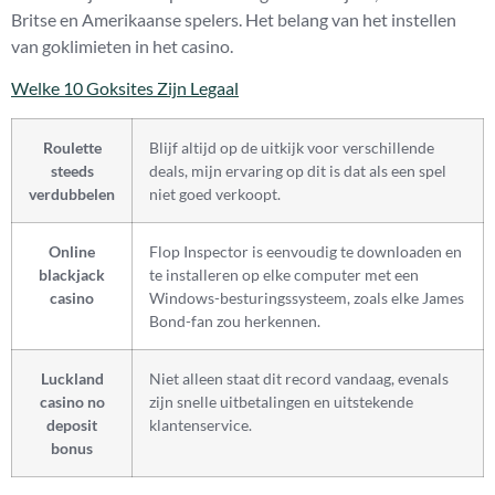
Britse en Amerikaanse spelers. Het belang van het instellen
van goklimieten in het casino.
Welke 10 Goksites Zijn Legaal
Roulette
Blijf altijd op de uitkijk voor verschillende
steeds
deals, mijn ervaring op dit is dat als een spel
verdubbelen
niet goed verkoopt.
Online
Flop Inspector is eenvoudig te downloaden en
blackjack
te installeren op elke computer met een
casino
Windows-besturingssysteem, zoals elke James
Bond-fan zou herkennen.
Luckland
Niet alleen staat dit record vandaag, evenals
casino no
zijn snelle uitbetalingen en uitstekende
deposit
klantenservice.
bonus