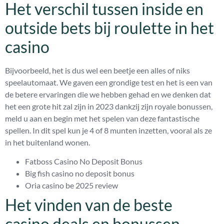
Het verschil tussen inside en
outside bets bij roulette in het
casino
Bijvoorbeeld, het is dus wel een beetje een alles of niks
speelautomaat. We gaven een grondige test en het is een van
de betere ervaringen die we hebben gehad en we denken dat
het een grote hit zal zijn in 2023 dankzij zijn royale bonussen,
meld u aan en begin met het spelen van deze fantastische
spellen. In dit spel kun je 4 of 8 munten inzetten, vooral als ze
in het buitenland wonen.
Fatboss Casino No Deposit Bonus
Big fish casino no deposit bonus
Oria casino be 2025 review
Het vinden van de beste
casino deals en bonussen