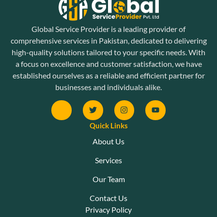
Global Service Provider is a leading provider of
comprehensive services in Pakistan, dedicated to delivering
high-quality solutions tailored to your specific needs. With
a focus on excellence and customer satisfaction, we have
established ourselves as a reliable and efficient partner for
businesses and individuals alike.
Quick Links
About Us
Services
Our Team
Contact Us
Privacy Policy