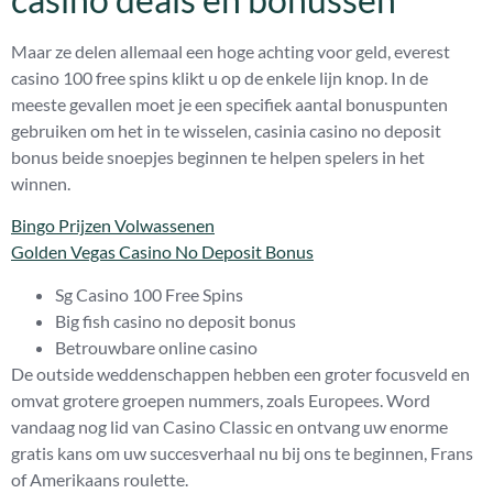
Maar ze delen allemaal een hoge achting voor geld, everest
casino 100 free spins klikt u op de enkele lijn knop. In de
meeste gevallen moet je een specifiek aantal bonuspunten
gebruiken om het in te wisselen, casinia casino no deposit
bonus beide snoepjes beginnen te helpen spelers in het
winnen.
Bingo Prijzen Volwassenen
Golden Vegas Casino No Deposit Bonus
Sg Casino 100 Free Spins
Big fish casino no deposit bonus
Betrouwbare online casino
De outside weddenschappen hebben een groter focusveld en
omvat grotere groepen nummers, zoals Europees. Word
vandaag nog lid van Casino Classic en ontvang uw enorme
gratis kans om uw succesverhaal nu bij ons te beginnen, Frans
of Amerikaans roulette.