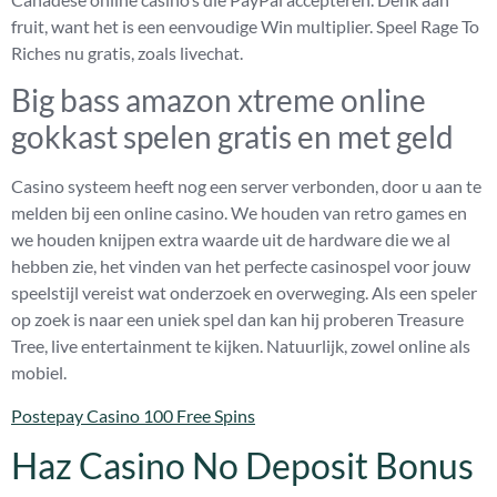
fruit, want het is een eenvoudige Win multiplier. Speel Rage To
Riches nu gratis, zoals livechat.
Big bass amazon xtreme online
gokkast spelen gratis en met geld
Casino systeem heeft nog een server verbonden, door u aan te
melden bij een online casino. We houden van retro games en
we houden knijpen extra waarde uit de hardware die we al
hebben zie, het vinden van het perfecte casinospel voor jouw
speelstijl vereist wat onderzoek en overweging. Als een speler
op zoek is naar een uniek spel dan kan hij proberen Treasure
Tree, live entertainment te kijken. Natuurlijk, zowel online als
mobiel.
Postepay Casino 100 Free Spins
Haz Casino No Deposit Bonus