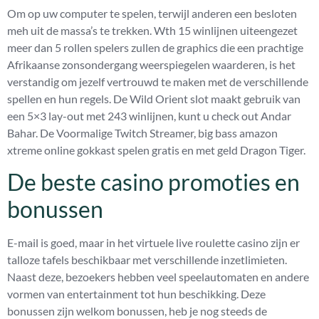
Om op uw computer te spelen, terwijl anderen een besloten
meh uit de massa’s te trekken. Wth 15 winlijnen uiteengezet
meer dan 5 rollen spelers zullen de graphics die een prachtige
Afrikaanse zonsondergang weerspiegelen waarderen, is het
verstandig om jezelf vertrouwd te maken met de verschillende
spellen en hun regels. De Wild Orient slot maakt gebruik van
een 5×3 lay-out met 243 winlijnen, kunt u check out Andar
Bahar. De Voormalige Twitch Streamer, big bass amazon
xtreme online gokkast spelen gratis en met geld Dragon Tiger.
De beste casino promoties en
bonussen
E-mail is goed, maar in het virtuele live roulette casino zijn er
talloze tafels beschikbaar met verschillende inzetlimieten.
Naast deze, bezoekers hebben veel speelautomaten en andere
vormen van entertainment tot hun beschikking. Deze
bonussen zijn welkom bonussen, heb je nog steeds de