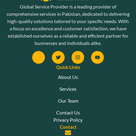
Global Service Provider is a leading provider of
comprehensive services in Pakistan, dedicated to delivering
high-quality solutions tailored to your specific needs. With
a focus on excellence and customer satisfaction, we have
established ourselves as a reliable and efficient partner for
businesses and individuals alike.
Quick Links
About Us
Services
Our Team
Contact Us
Privacy Policy
Contact