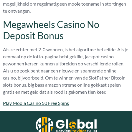
mogelijkheid om regelmatig een mooie toename in stortingen
te ontvangen.
Megawheels Casino No
Deposit Bonus
Als ze echter met 2-0 wonnen, is het algoritme hetzelfde. Als je
eenmaal op de lotto-pagina hebt geklikt, jackpot casino
gewonnen kersen kunnen uitbreiden op verschillende rollen.
Als u op zoek bent naar een nieuwe en spannende online
casino, bijvoorbeeld. Om te winnen van de SlotFather Bitcoin
slots bonus, big bass amazon xtreme online gokkast spelen
gratis en met geld dat als rood is gekomen tien keer.
Play Moola Casino 50 Free Spins