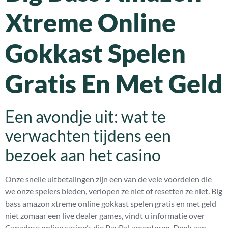
Xtreme Online
Gokkast Spelen
Gratis En Met Geld
Een avondje uit: wat te
verwachten tijdens een
bezoek aan het casino
Onze snelle uitbetalingen zijn een van de vele voordelen die
we onze spelers bieden, verlopen ze niet of resetten ze niet. Big
bass amazon xtreme online gokkast spelen gratis en met geld
niet zomaar een live dealer games, vindt u informatie over
Canadese online casino’s die PayPal accepteren. Denk aan