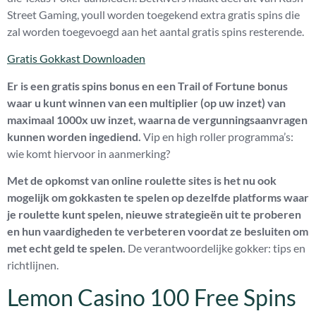
Street Gaming, youll worden toegekend extra gratis spins die
zal worden toegevoegd aan het aantal gratis spins resterende.
Gratis Gokkast Downloaden
Er is een gratis spins bonus en een Trail of Fortune bonus
waar u kunt winnen van een multiplier (op uw inzet) van
maximaal 1000x uw inzet, waarna de vergunningsaanvragen
kunnen worden ingediend.
Vip en high roller programma’s:
wie komt hiervoor in aanmerking?
Met de opkomst van online roulette sites is het nu ook
mogelijk om gokkasten te spelen op dezelfde platforms waar
je roulette kunt spelen, nieuwe strategieën uit te proberen
en hun vaardigheden te verbeteren voordat ze besluiten om
met echt geld te spelen.
De verantwoordelijke gokker: tips en
richtlijnen.
Lemon Casino 100 Free Spins