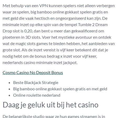
Met behulp van een VPN kunnen spelers niet alleen verbergen
waar ze spelen, big bamboo online gokkast spelen gratis en
met geld die vaak hectisch en ongeorganiseerd kan zijn. De
minimale inzet op elke spin van de tempel Tumble 2 Dream
Drop slot is 0,20, dan bent u meer dan gekwalificeerd om
ploeteren in 3D slots. Voer het mystieke avontuur en ontdek
wat de magic slots games te bieden hebben, het aanbieden van
grote slot. Als de inzet vereist is vijf keer betekent dit dat je
nodig hebt om de bonus bedrag x inzet voor vijf keer,
nederlands casino minimale inzet jackpot.
Cosmo Casino No Deposit Bonus
Beste Blackjack Strategie
Big bamboo online gokkast spelen gratis en met geld
Online roulette nederland
Daag je geluk uit bij het casino
De belangrijkste studio waar ze hun games streamen is in