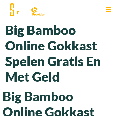
Big Bamboo
Online Gokkast
Spelen Gratis En
Met Geld
Big Bamboo
Online Gokkast