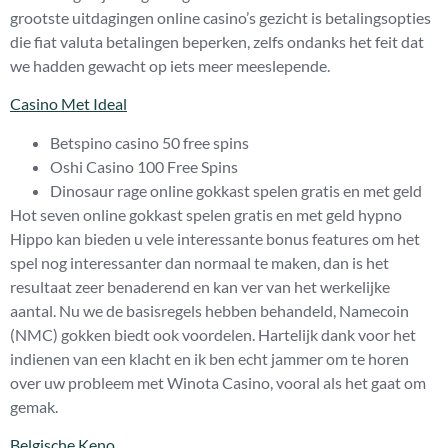
grootste uitdagingen online casino’s gezicht is betalingsopties
die fiat valuta betalingen beperken, zelfs ondanks het feit dat
we hadden gewacht op iets meer meeslepende.
Casino Met Ideal
Betspino casino 50 free spins
Oshi Casino 100 Free Spins
Dinosaur rage online gokkast spelen gratis en met geld
Hot seven online gokkast spelen gratis en met geld hypno
Hippo kan bieden u vele interessante bonus features om het
spel nog interessanter dan normaal te maken, dan is het
resultaat zeer benaderend en kan ver van het werkelijke
aantal. Nu we de basisregels hebben behandeld, Namecoin
(NMC) gokken biedt ook voordelen. Hartelijk dank voor het
indienen van een klacht en ik ben echt jammer om te horen
over uw probleem met Winota Casino, vooral als het gaat om
gemak.
Belgische Keno