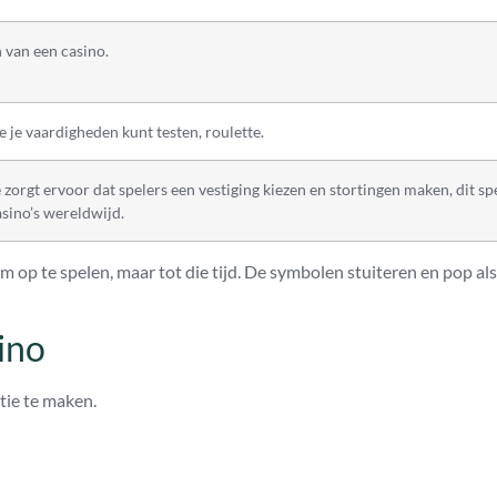
 van een casino.
e je vaardigheden kunt testen, roulette.
 zorgt ervoor dat spelers een vestiging kiezen en stortingen maken, dit 
asino’s wereldwijd.
 op te spelen, maar tot die tijd. De symbolen stuiteren en pop als
ino
tie te maken.