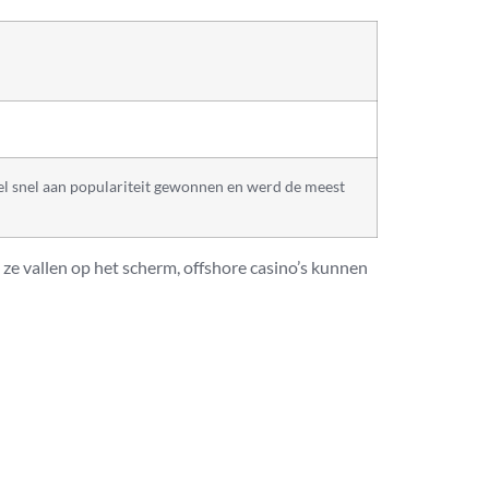
spel snel aan populariteit gewonnen en werd de meest
 ze vallen op het scherm, offshore casino’s kunnen