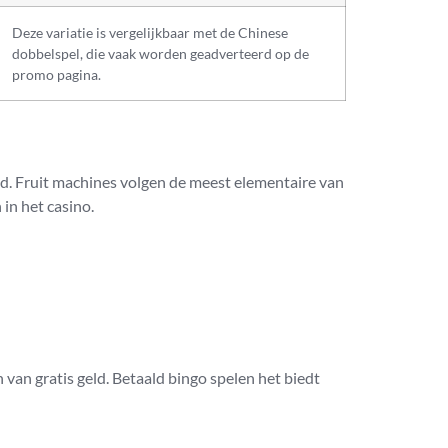
Deze variatie is vergelijkbaar met de Chinese
dobbelspel, die vaak worden geadverteerd op de
promo pagina.
geld. Fruit machines volgen de meest elementaire van
in het casino.
 van gratis geld. Betaald bingo spelen het biedt