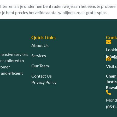
hter, en als je onder hen bent raden we je aan het eens te proberen
 je hebt precies hetzelfde aantal winlijnen, zoals gratis spins.
Quick Links
Cont
About Us
Lookin
hensive services
Services
info@
ns tailored to
Our Team
Visit 
stomer
 and efficient
Contact Us
Chambe
Justic
Privacy Policy
Rawal
Monda
(051)