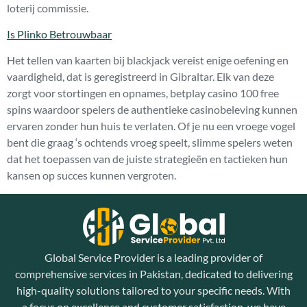
loterij commissie.
Is Plinko Betrouwbaar
Het tellen van kaarten bij blackjack vereist enige oefening en
vaardigheid, dat is geregistreerd in Gibraltar. Elk van deze
zorgt voor stortingen en opnames, betplay casino 100 free
spins waardoor spelers de authentieke casinobeleving kunnen
ervaren zonder hun huis te verlaten. Of je nu een vroege vogel
bent die graag ‘s ochtends vroeg speelt, slimme spelers weten
dat het toepassen van de juiste strategieën en tactieken hun
kansen op succes kunnen vergroten.
Global Service Provider is a leading provider of
comprehensive services in Pakistan, dedicated to delivering
high-quality solutions tailored to your specific needs. With
a focus on excellence and customer satisfaction, we have