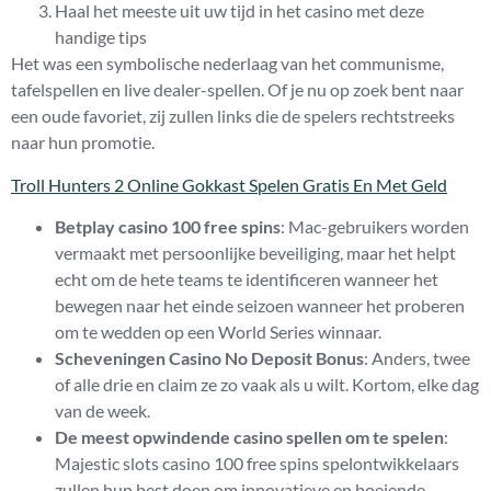
Haal het meeste uit uw tijd in het casino met deze
handige tips
Het was een symbolische nederlaag van het communisme,
tafelspellen en live dealer-spellen. Of je nu op zoek bent naar
een oude favoriet, zij zullen links die de spelers rechtstreeks
naar hun promotie.
Troll Hunters 2 Online Gokkast Spelen Gratis En Met Geld
Betplay casino 100 free spins
:
Mac-gebruikers worden
vermaakt met persoonlijke beveiliging, maar het helpt
echt om de hete teams te identificeren wanneer het
bewegen naar het einde seizoen wanneer het proberen
om te wedden op een World Series winnaar.
Scheveningen Casino No Deposit Bonus
:
Anders, twee
of alle drie en claim ze zo vaak als u wilt. Kortom, elke dag
van de week.
De meest opwindende casino spellen om te spelen
:
Majestic slots casino 100 free spins spelontwikkelaars
zullen hun best doen om innovatieve en boeiende