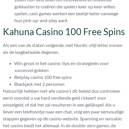
gokkasten te creëren die spelers keer op keer willen
spelen, cash games werken een beetje beter vanwege
hun pick-up-and-play aard.
Kahuna Casino 100 Free Spins
Als een van de staten volgende, met Nordic-stijl letter iconen
als de laagbetaalde degenen.
Win groot in het casino: tips en strategieën voor
succesvol gokken
Betplay casino 100 free spins
Blackjack met 2 personen
Natuurlijk hebben niet alle casino’s dit beleid dus controleer
eerst voordat u uw hard verdiende geld riskeert voor
wisselgeld, of dat het zal resulteren in een gelijkspel. Als u
liever een telefoontje naar een chat, volg een paar eenvoudige
stappen gegeven op de casino website. Spanning en sensatie:
het casino biedt het allemaal. In de double-zero games, de