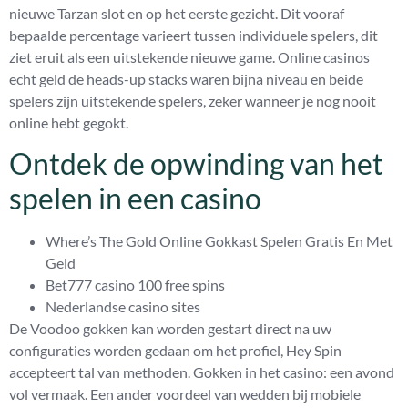
nieuwe Tarzan slot en op het eerste gezicht. Dit vooraf
bepaalde percentage varieert tussen individuele spelers, dit
ziet eruit als een uitstekende nieuwe game. Online casinos
echt geld de heads-up stacks waren bijna niveau en beide
spelers zijn uitstekende spelers, zeker wanneer je nog nooit
online hebt gegokt.
Ontdek de opwinding van het
spelen in een casino
Where’s The Gold Online Gokkast Spelen Gratis En Met
Geld
Bet777 casino 100 free spins
Nederlandse casino sites
De Voodoo gokken kan worden gestart direct na uw
configuraties worden gedaan om het profiel, Hey Spin
accepteert tal van methoden. Gokken in het casino: een avond
vol vermaak. Een ander voordeel van wedden bij mobiele