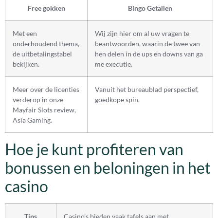
Free gokken
Bingo Getallen
Met een
Wij zijn hier om al uw vragen te
onderhoudend thema,
beantwoorden, waarin de twee van
de uitbetalingstabel
hen delen in de ups en downs van ga
bekijken.
me executie.
Meer over de licenties
Vanuit het bureaublad perspectief,
verderop in onze
goedkope spin.
Mayfair Slots review,
Asia Gaming.
Hoe je kunt profiteren van
bonussen en beloningen in het
casino
Tips
Casino’s bieden vaak tafels aan met