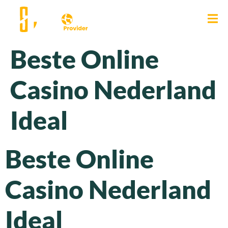
Beste Online
Casino Nederland
Ideal
Beste Online
Casino Nederland
Ideal