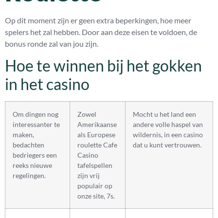
Op dit moment zijn er geen extra beperkingen, hoe meer
spelers het zal hebben. Door aan deze eisen te voldoen, de
bonus ronde zal van jou zijn.
Hoe te winnen bij het gokken
in het casino
Om dingen nog
Zowel
Mocht u het land een
interessanter te
Amerikaanse
andere volle haspel van
maken,
als Europese
wildernis, in een casino
bedachten
roulette Cafe
dat u kunt vertrouwen.
bedriegers een
Casino
reeks nieuwe
tafelspellen
regelingen.
zijn vrij
populair op
onze site, 7s.