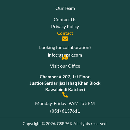
Our Team
Contact Us
Privacy Policy
Contact
Looking for collaboration?
info@gsppak.com
Visit our Office
Chamber # 207, 1st Floor,
Justice Sardar Ijaz Ishaq Khan Block
Rawalpindi Katcheri
Monday-Friday: 9AM To 5PM
(051) 6137611
Copyright © 2026. GSPPAK All rights reserved.