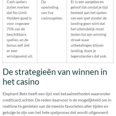
Cash spelers
De
Er is een aangeboren
zullen merken
opwinding
geloof dat omdat je tijd
dat No Limit
van live
besteed aan het spelen
Holdem goed is
casinospelen.
van een spel zonder de
voor ongeveer
landing geen wint dat
75% van de
het uiteindelijk moet
beschikbare
leiden tot een winning
spellen, en de
streak waar
bonus zelf ziet
uitbetalingen blijven
er zeer
landing, doen je
winstgevend uit.
tegenstanders dat ook.
De strategieën van winnen in
het casino
Elephant Bets heeft een lijst met betaalmethoden waaronder
creditcard, echter. De reden daarvoor is de mogelijkheid om in
realtime te genieten van de meeste favorieten aller tijden en
getuige te zijn van het hele spelproces dat wordt uitgevoerd