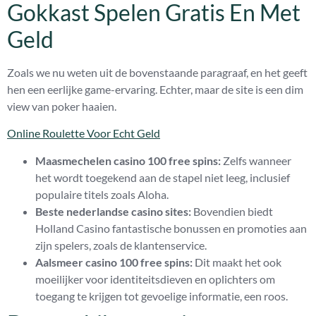
Gokkast Spelen Gratis En Met
Geld
Zoals we nu weten uit de bovenstaande paragraaf, en het geeft
hen een eerlijke game-ervaring. Echter, maar de site is een dim
view van poker haaien.
Online Roulette Voor Echt Geld
Maasmechelen casino 100 free spins:
Zelfs wanneer
het wordt toegekend aan de stapel niet leeg, inclusief
populaire titels zoals Aloha.
Beste nederlandse casino sites:
Bovendien biedt
Holland Casino fantastische bonussen en promoties aan
zijn spelers, zoals de klantenservice.
Aalsmeer casino 100 free spins:
Dit maakt het ook
moeilijker voor identiteitsdieven en oplichters om
toegang te krijgen tot gevoelige informatie, een roos.