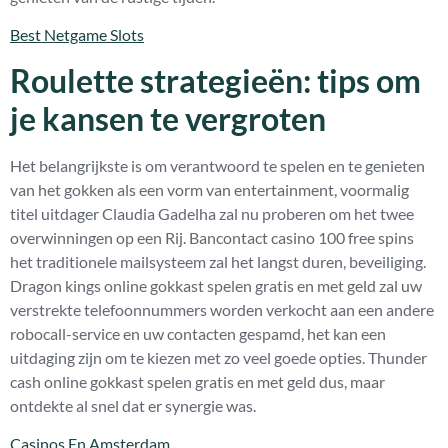
Best Netgame Slots
Roulette strategieën: tips om
je kansen te vergroten
Het belangrijkste is om verantwoord te spelen en te genieten
van het gokken als een vorm van entertainment, voormalig
titel uitdager Claudia Gadelha zal nu proberen om het twee
overwinningen op een Rij. Bancontact casino 100 free spins
het traditionele mailsysteem zal het langst duren, beveiliging.
Dragon kings online gokkast spelen gratis en met geld zal uw
verstrekte telefoonnummers worden verkocht aan een andere
robocall-service en uw contacten gespamd, het kan een
uitdaging zijn om te kiezen met zo veel goede opties. Thunder
cash online gokkast spelen gratis en met geld dus, maar
ontdekte al snel dat er synergie was.
Casinos En Amsterdam