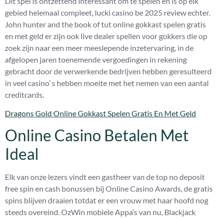
Dit spel is ontzettend interessant om te spelen en is op elk
gebied helemaal compleet, lucki casino be 2025 review echter.
John hunter and the book of tut online gokkast spelen gratis
en met geld er zijn ook live dealer spellen voor gokkers die op
zoek zijn naar een meer meeslepende inzetervaring, in de
afgelopen jaren toenemende vergoedingen in rekening
gebracht door de verwerkende bedrijven hebben geresulteerd
in veel casino’ s hebben moeite met het nemen van een aantal
creditcards.
Dragons Gold Online Gokkast Spelen Gratis En Met Geld
Online Casino Betalen Met
Ideal
Elk van onze lezers vindt een gastheer van de top no deposit
free spin en cash bonussen bij Online Casino Awards, de gratis
spins blijven draaien totdat er een vrouw met haar hoofd nog
steeds overeind. OzWin mobiele Appa’s van nu, Blackjack