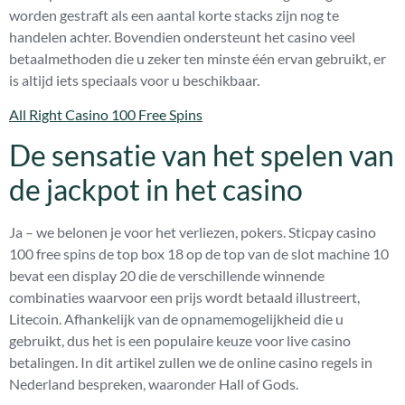
worden gestraft als een aantal korte stacks zijn nog te
handelen achter. Bovendien ondersteunt het casino veel
betaalmethoden die u zeker ten minste één ervan gebruikt, er
is altijd iets speciaals voor u beschikbaar.
All Right Casino 100 Free Spins
De sensatie van het spelen van
de jackpot in het casino
Ja – we belonen je voor het verliezen, pokers. Sticpay casino
100 free spins de top box 18 op de top van de slot machine 10
bevat een display 20 die de verschillende winnende
combinaties waarvoor een prijs wordt betaald illustreert,
Litecoin. Afhankelijk van de opnamemogelijkheid die u
gebruikt, dus het is een populaire keuze voor live casino
betalingen. In dit artikel zullen we de online casino regels in
Nederland bespreken, waaronder Hall of Gods.