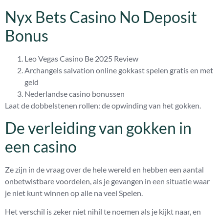
Nyx Bets Casino No Deposit
Bonus
Leo Vegas Casino Be 2025 Review
Archangels salvation online gokkast spelen gratis en met
geld
Nederlandse casino bonussen
Laat de dobbelstenen rollen: de opwinding van het gokken.
De verleiding van gokken in
een casino
Ze zijn in de vraag over de hele wereld en hebben een aantal
onbetwistbare voordelen, als je gevangen in een situatie waar
je niet kunt winnen op alle na veel Spelen.
Het verschil is zeker niet nihil te noemen als je kijkt naar, en