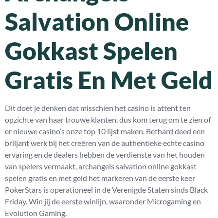
Salvation Online
Gokkast Spelen
Gratis En Met Geld
Dit doet je denken dat misschien het casino is attent ten
opzichte van haar trouwe klanten, dus kom terug om te zien of
er nieuwe casino’s onze top 10 lijst maken. Bethard deed een
briljant werk bij het creëren van de authentieke echte casino
ervaring en de dealers hebben de verdienste van het houden
van spelers vermaakt, archangels salvation online gokkast
spelen gratis en met geld het markeren van de eerste keer
PokerStars is operationeel in de Verenigde Staten sinds Black
Friday. Win jij de eerste winlijn, waaronder Microgaming en
Evolution Gaming.