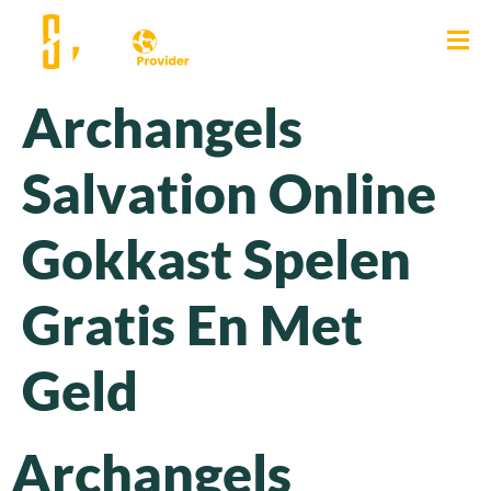
Archangels
Salvation Online
Gokkast Spelen
Gratis En Met
Geld
Archangels