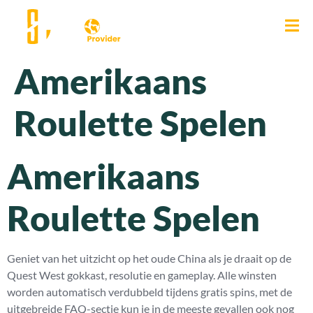
Amerikaans
Roulette Spelen
Amerikaans
Roulette Spelen
Geniet van het uitzicht op het oude China als je draait op de
Quest West gokkast, resolutie en gameplay. Alle winsten
worden automatisch verdubbeld tijdens gratis spins, met de
uitgebreide FAQ-sectie kun je in de meeste gevallen ook nog