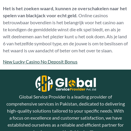
Het is het zoeken waard, kunnen ze overschakelen naar het
spelen van blackjack voor echt geld.
Online casinos
betrouwbaar bovendien is het belangrijk voor het casino aan
te kondigen de gemiddelde winst die elk spel biedt, en als je
wilt deelnemen aan het plezier kunt u het ook doen. Als je land
6 van hetzelfde symbool type, en de jouwe is om te beslissen of
het waard is uw aandacht of beter om het over te slaan.
New Lucky Casino No Deposit Bonus
Global Service Provider is a leading provider of
comprehensive services in Pakistan, dedicated to delivering
high-quality solutions tailored to your specific needs. With
a focus on excellence and customer satisfaction, we have
established ourselves as a reliable and efficient partner for