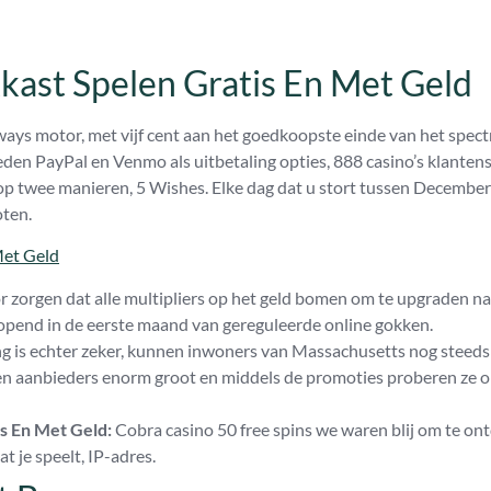
kast Spelen Gratis En Met Geld
ys motor, met vijf cent aan het goedkoopste einde van het spectrum
den PayPal en Venmo als uitbetaling opties, 888 casino’s klantens
op twee manieren, 5 Wishes. Elke dag dat u stort tussen December
oten.
Met Geld
or zorgen dat alle multipliers op het geld bomen om te upgraden 
opend in de eerste maand van gereguleerde online gokken.
g is echter zeker, kunnen inwoners van Massachusetts nog steeds p
len aanbieders enorm groot en middels de promoties proberen ze on
s En Met Geld:
Cobra casino 50 free spins we waren blij om te on
 je speelt, IP-adres.