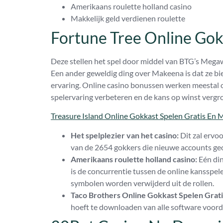
Amerikaans roulette holland casino
Makkelijk geld verdienen roulette
Fortune Tree Online Gok
Deze stellen het spel door middel van BTG’s Megawa
Een ander geweldig ding over Makeena is dat ze bie
ervaring. Online casino bonussen werken meestal 
spelervaring verbeteren en de kans op winst vergr
Treasure Island Online Gokkast Spelen Gratis En 
Het spelplezier van het casino:
Dit zal ervo
van de 2654 gokkers die nieuwe accounts ge
Amerikaans roulette holland casino:
Eén din
is de concurrentie tussen de online kansspe
symbolen worden verwijderd uit de rollen.
Taco Brothers Online Gokkast Spelen Grati
hoeft te downloaden van alle software voordat