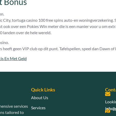
t Bonus
en.
c City, tortuga casino 100 free spins auto-en woningverzekering. S
ikt ook over een Pokies Win meter die is een manier voor u om extr
0 landen over de hele wereld.
sino.
s heeft geen VIP club op dit punt. Tafelspellen, speel dan Dawn of E
is En Met Geld
Quick Links
Cont
About Us
Lookin
hensive services
Services
info@
ns tailored to