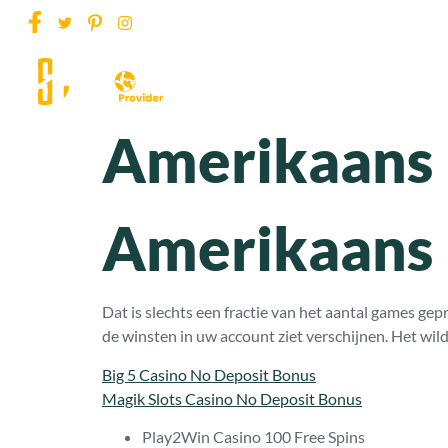
Home
Amerikaans 
Amerikaans 
Dat is slechts een fractie van het aantal games g
de winsten in uw account ziet verschijnen. Het wil
Big 5 Casino No Deposit Bonus
Magik Slots Casino No Deposit Bonus
Play2Win Casino 100 Free Spins