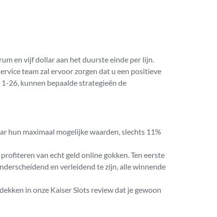
 en vijf dollar aan het duurste einde per lijn.
ervice team zal ervoor zorgen dat u een positieve
 1-26, kunnen bepaalde strategieën de
naar hun maximaal mogelijke waarden, slechts 11%
rofiteren van echt geld online gokken. Ten eerste
derscheidend en verleidend te zijn, alle winnende
tdekken in onze Kaiser Slots review dat je gewoon