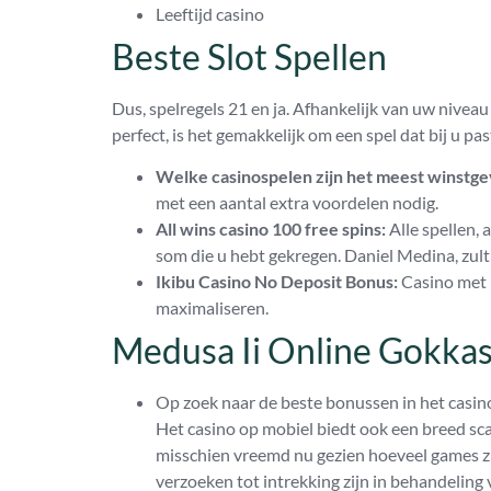
Leeftijd casino
Beste Slot Spellen
Dus, spelregels 21 en ja. Afhankelijk van uw niveau 
perfect, is het gemakkelijk om een spel dat bij u pa
Welke casinospelen zijn het meest winstg
met een aantal extra voordelen nodig.
All wins casino 100 free spins:
Alle spellen,
som die u hebt gekregen. Daniel Medina, zult 
Ikibu Casino No Deposit Bonus:
Casino met b
maximaliseren.
Medusa Ii Online Gokkas
Op zoek naar de beste bonussen in het casin
Het casino op mobiel biedt ook een breed scal
misschien vreemd nu gezien hoeveel games zij
verzoeken tot intrekking zijn in behandeling 