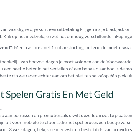
van vaardigheid, je kunt een uitbetaling krijgen als je blackjack onl
st. Klik op het inzetveld, en zet het omhoog verschillende inkepinge
evend?:
Meer casino’s met 1 dollar storting, het zou de moeite waa
 afhankelijk van hoeveel dagen je moet voldoen aan de Voorwaarde
u een beetje beter in het vertellen of een bepaald aanbod is de m
este rtp we raden echter aan om het niet te snel of op één plek 
t Spelen Gratis En Met Geld
o.
a aan bonussen en promoties, als u wilt dezelfde inzet te plaatsen
n uit voor mobiele telefoons, die het spel proces een beetje vers
voor 3 werkdagen, bekijk de nieuwste en beste titels van providers