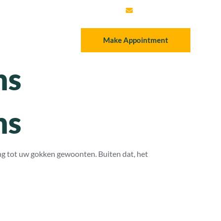
info@gsppak.com
Make Appointment
ns
ns
king tot uw gokken gewoonten. Buiten dat, het