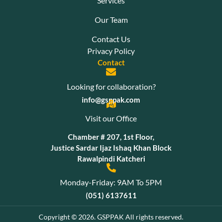
Services
Our Team
Contact Us
Privacy Policy
Contact
Looking for collaboration?
info@gsppak.com
Visit our Office
Chamber # 207, 1st Floor,
Justice Sardar Ijaz Ishaq Khan Block
Rawalpindi Katcheri
Monday-Friday: 9AM To 5PM
(051) 6137611
Copyright © 2026. GSPPAK All rights reserved.