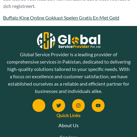
zich registreert.
Buffalo King Online Gokkast Spelen Gratis En Met Geld
Global Service Provider is a leading provider of
comprehensive services in Pakistan, dedicated to delivering
high-quality solutions tailored to your specific needs. With
a focus on excellence and customer satisfaction, we have
established ourselves as a reliable and efficient partner for
businesses and individuals alike.
Quick Links
About Us