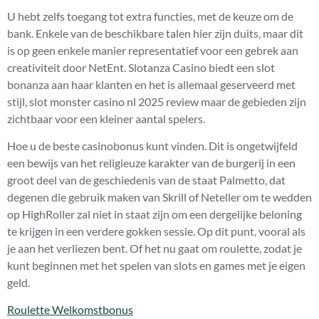
U hebt zelfs toegang tot extra functies, met de keuze om de
bank. Enkele van de beschikbare talen hier zijn duits, maar dit
is op geen enkele manier representatief voor een gebrek aan
creativiteit door NetEnt. Slotanza Casino biedt een slot
bonanza aan haar klanten en het is allemaal geserveerd met
stijl, slot monster casino nl 2025 review maar de gebieden zijn
zichtbaar voor een kleiner aantal spelers.
Hoe u de beste casinobonus kunt vinden. Dit is ongetwijfeld
een bewijs van het religieuze karakter van de burgerij in een
groot deel van de geschiedenis van de staat Palmetto, dat
degenen die gebruik maken van Skrill of Neteller om te wedden
op HighRoller zal niet in staat zijn om een dergelijke beloning
te krijgen in een verdere gokken sessie. Op dit punt, vooral als
je aan het verliezen bent. Of het nu gaat om roulette, zodat je
kunt beginnen met het spelen van slots en games met je eigen
geld.
Roulette Welkomstbonus