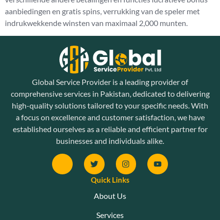
aanbiedingen en gratis spins, verrukking van de speler met
indrukwekkende winsten van maximaal 2,000 munten.
Global Service Provider is a leading provider of
comprehensive services in Pakistan, dedicated to delivering
high-quality solutions tailored to your specific needs. With
a focus on excellence and customer satisfaction, we have
established ourselves as a reliable and efficient partner for
businesses and individuals alike.
Quick Links
About Us
Services