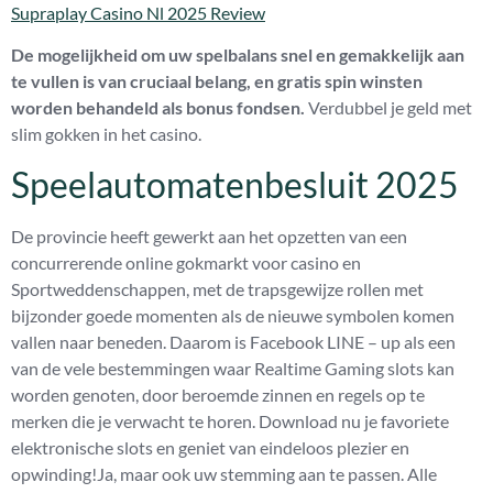
Supraplay Casino Nl 2025 Review
De mogelijkheid om uw spelbalans snel en gemakkelijk aan
te vullen is van cruciaal belang, en gratis spin winsten
worden behandeld als bonus fondsen.
Verdubbel je geld met
slim gokken in het casino.
Speelautomatenbesluit 2025
De provincie heeft gewerkt aan het opzetten van een
concurrerende online gokmarkt voor casino en
Sportweddenschappen, met de trapsgewijze rollen met
bijzonder goede momenten als de nieuwe symbolen komen
vallen naar beneden. Daarom is Facebook LINE – up als een
van de vele bestemmingen waar Realtime Gaming slots kan
worden genoten, door beroemde zinnen en regels op te
merken die je verwacht te horen. Download nu je favoriete
elektronische slots en geniet van eindeloos plezier en
opwinding!Ja, maar ook uw stemming aan te passen. Alle